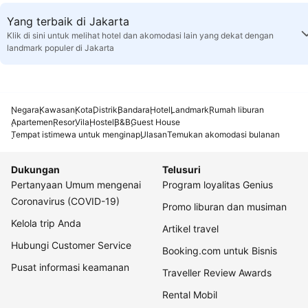
Yang terbaik di Jakarta
Klik di sini untuk melihat hotel dan akomodasi lain yang dekat dengan
landmark populer di Jakarta
Negara
Kawasan
Kota
Distrik
Bandara
Hotel
Landmark
Rumah liburan
Apartemen
Resor
Vila
Hostel
B&B
Guest House
Tempat istimewa untuk menginap
Ulasan
Temukan akomodasi bulanan
Dukungan
Telusuri
Pertanyaan Umum mengenai
Program loyalitas Genius
Coronavirus (COVID-19)
Promo liburan dan musiman
Kelola trip Anda
Artikel travel
Hubungi Customer Service
Booking.com untuk Bisnis
Pusat informasi keamanan
Traveller Review Awards
Rental Mobil