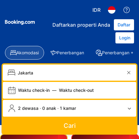
IDR
Daftarkan properti Anda
Daftar
Login
Akomodasi
Penerbangan
Penerbangan + Ho
Waktu check-in
—
Waktu check-out
2 dewasa · 0 anak · 1 kamar
Cari