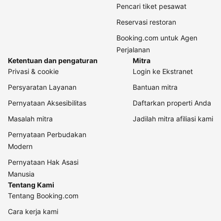
Pencari tiket pesawat
Reservasi restoran
Booking.com untuk Agen
Perjalanan
Ketentuan dan pengaturan
Mitra
Privasi & cookie
Login ke Ekstranet
Persyaratan Layanan
Bantuan mitra
Pernyataan Aksesibilitas
Daftarkan properti Anda
Masalah mitra
Jadilah mitra afiliasi kami
Pernyataan Perbudakan
Modern
Pernyataan Hak Asasi
Manusia
Tentang Kami
Tentang Booking.com
Cara kerja kami