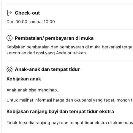
Check-out
Dari 00.00 sampai 10.00
Pembatalan/ pembayaran di muka
Kebijakan pembatalan dan pembayaran di muka bervariasi terg
ketentuan dari opsi yang Anda butuhkan.
Anak-anak dan tempat tidur
Kebijakan anak
Anak-anak bisa menginap.
Untuk melihat informasi harga dan okupansi yang tepat, mohon 
Kebijakan ranjang bayi dan tempat tidur ekstra
Tidak tersedia ranjang bayi dan tempat tidur ekstra di akomodasi 