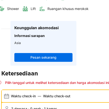
Shower
Lift
Ruangan khusus merokok
Keunggulan akomodasi
Informasi sarapan
Asia
Pesan sekarang
Ketersediaan
Pilih tanggal untuk melihat ketersediaan dan harga akomodasi ini
Waktu check-in
—
Waktu check-out
2 dewasa · 0 anak · 1 kamar